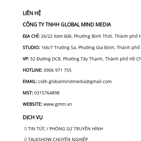
LIÊN HỆ
CÔNG TY TNHH GLOBAL MIND MEDIA
ĐỊA CHỈ:
26/22 Xóm Đất, Phường Bình Thới, Thành phố 
STUDIO:
166/7 Trường Sa, Phường Gia Định, Thành phố
VP:
52 Đường DC8, Phường Tây Thạnh, Thành phố Hồ Ch
HOTLINE:
0906 971 755
EMAIL:
cskh.globalmindmedia@gmail.com
MST:
0315764898
WEBSITE:
www.gmm.vn
DỊCH VỤ
TIN TỨC / PHÓNG SỰ TRUYỀN HÌNH
TALKSHOW CHUYÊN NGHIỆP