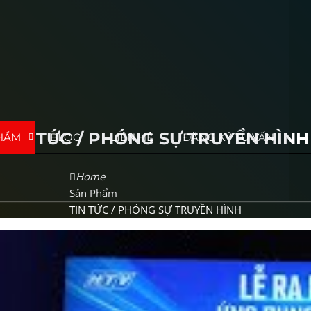
TIN TỨC / PHÓNG SỰ TRUYỀN HÌNH
HẨM
BLOG
LIÊN HỆ
ĐĂNG KÝ TƯ VẤN
Home
Sản Phẩm
TIN TỨC / PHÓNG SỰ TRUYỀN HÌNH