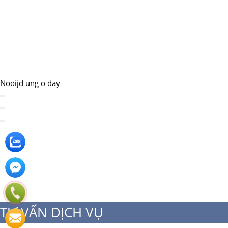
Nooijd ung o day
TƯ VẤN DỊCH VỤ