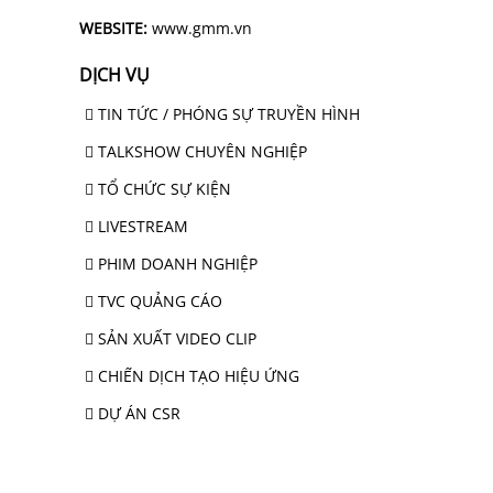
WEBSITE:
www.gmm.vn
DỊCH VỤ
TIN TỨC / PHÓNG SỰ TRUYỀN HÌNH
TALKSHOW CHUYÊN NGHIỆP
TỔ CHỨC SỰ KIỆN
LIVESTREAM
PHIM DOANH NGHIỆP
TVC QUẢNG CÁO
SẢN XUẤT VIDEO CLIP
CHIẾN DỊCH TẠO HIỆU ỨNG
DỰ ÁN CSR