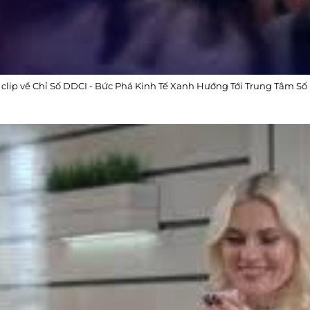
 clip về Chỉ Số DDCI - Bức Phá Kinh Tế Xanh Hướng Tới Trung Tâm 