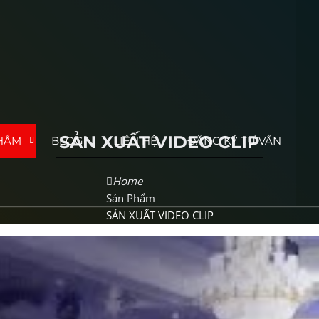
SẢN XUẤT VIDEO CLIP
HẨM
BLOG
LIÊN HỆ
ĐĂNG KÝ TƯ VẤN
Home
Sản Phẩm
SẢN XUẤT VIDEO CLIP